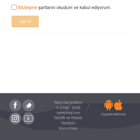
Sözleşme
şartlarını okudum ve kabul ediyorum.
Üye Ol
Next Generation
© 2009 - 2026
ngteknoloji.com
Uygulamalarımız
Gizlilik ve Kişisel
Verilerin
Korunması