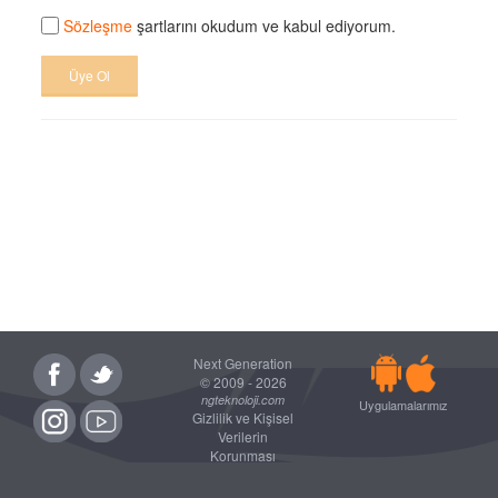
Sözleşme
şartlarını okudum ve kabul ediyorum.
Üye Ol
Next Generation
© 2009 - 2026
ngteknoloji.com
Uygulamalarımız
Gizlilik ve Kişisel
Verilerin
Korunması