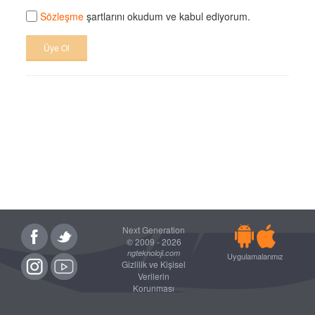
Sözleşme
şartlarını okudum ve kabul ediyorum.
Üye Ol
Next Generation
© 2009 - 2026
ngteknoloji.com
Uygulamalarımız
Gizlilik ve Kişisel
Verilerin
Korunması