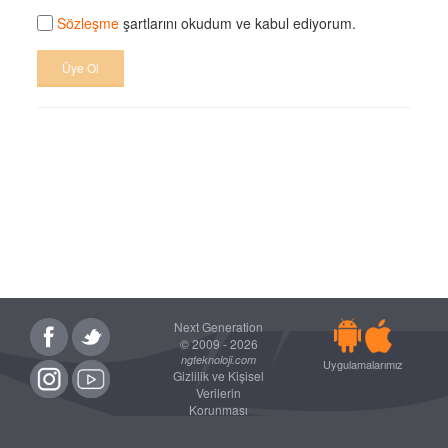
Sözleşme
şartlarını okudum ve kabul ediyorum.
Üye Ol
Next Generation
© 2009 - 2026
ngteknoloji.com
Uygulamalarımız
Gizlilik ve Kişisel
Verilerin
Korunması