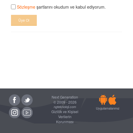
Sözleşme
şartlarını okudum ve kabul ediyorum.
Üye Ol
Next Generation
© 2009 - 2026
ngteknoloji.com
Uygulamalarımız
Gizlilik ve Kişisel
Verilerin
Korunması