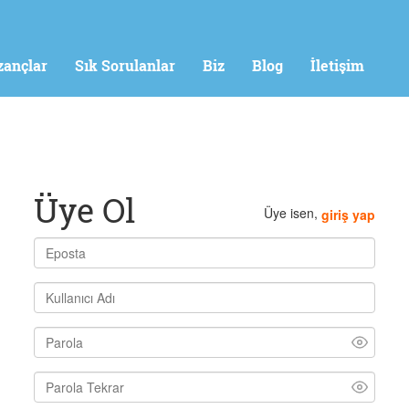
zançlar
Sık Sorulanlar
Biz
Blog
İletişim
Üye Ol
Üye isen,
giriş yap