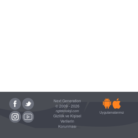
Next Generation
© 2009 - 2026
ngteknoloji.com
Uygulamalarımız
Gizlilik ve Kişisel
Verilerin
Korunması