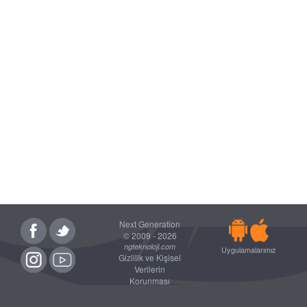
Next Generation
© 2009 - 2026
ngteknoloji.com
Uygulamalarımız
Gizlilik ve Kişisel
Verilerin
Korunması