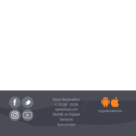
Next Generation
© 2009 - 2026
ngteknoloji.com
Uygulamalarımız
Gizlilik ve Kişisel
Verilerin
Korunması