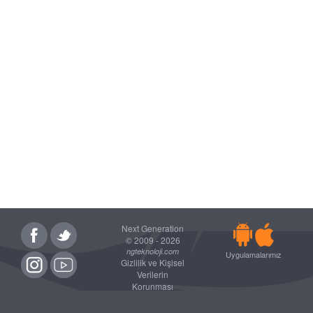
Next Generation
© 2009 - 2026
ngteknoloji.com
Uygulamalarımız
Gizlilik ve Kişisel
Verilerin
Korunması