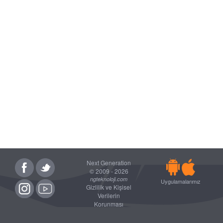
Next Generation
© 2009 - 2026
ngteknoloji.com
Uygulamalarımız
Gizlilik ve Kişisel
Verilerin
Korunması