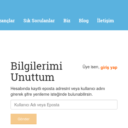
zançlar
Sık Sorulanlar
Biz
Blog
İletişim
Bilgilerimi
Üye isen,
giriş yap
Unuttum
Hesabında kayıtlı eposta adresini veya kullanıcı adını
girerek şifre yenileme isteğinde bulunabilirsin.
Gönder